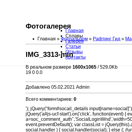
Фотогалерея
Главная
Сплавы
Главная »
Фотоальбом
»
Рафтинг Гид
»
Ма
Галерея
Статьи
Отзывы
IMG_3313-min
Контакты
В реальном размере
1600x1065
/ 529.0Kb
19
0
0.0
Добавлено 05.02.2021 Admin
Всего комментариев:
0
'); jQuery("form#socail_details input[name=social]")
jQuery('a#js-ucf-start').on('click', function(event) {
a=soc_comment_auth",'SocialLoginWnd','width=500,heig
event.preventDefault(); var classList = jQuery(this).att
social.handler ) { social.handler(social); } else {