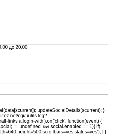
.00 до 20.00
l(data[scurrent]); updateSocialDetails(scurrent); };
ucoz.net/cgi/uutils.fcg?
links a.login-with').on('click', function(event) {
f(social) != 'undefined' && social.enabled == 1){ if(
dth=640,height=500,scrollbars=yes,status=yes'); } }