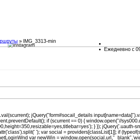
ршруты
» IMG_3313-min
Ежедневно с 09
.val(scurrent); jQuery("form#socail_details input[name=data]").va
 event.preventDefault(); if (scurrent == 0) { window.open("//sys000.
ht=350,resizable=yes,titlebar=yes'); } }); jQuery('.uauth-small-
r('class').split(' '); var social = providers[classList[1]]; if (typeo
; //unetLoginWnd var newWin = window.open(social.url,"_blank",'wi