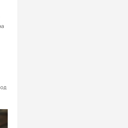
я
на
под