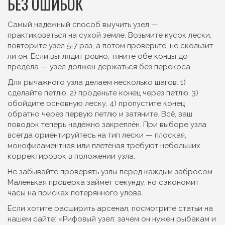
БЕЗ ОШИБОК
Самый надёжный способ выучить узел —
практиковаться на сухой земле. Возьмите кусок лески,
повторите узел 5‑7 раз, а потом проверьте, не скользит
ли он. Если выглядит ровно, тяните обе концы до
предела — узел должен держаться без перекоса.
Для рычажного узла делаем несколько шагов: 1)
сделайте петлю, 2) проденьте конец через петлю, 3)
обойдите основную леску, 4) пропустите конец
обратно через первую петлю и затяните. Всё, ваш
поводок теперь надёжно закреплён. При выборе узла
всегда ориентируйтесь на тип лески — плоская,
монофиламентная или плетёная требуют небольших
корректировок в положении узла.
Не забывайте проверять узлы перед каждым забросом.
Маленькая проверка займет секунду, но сэкономит
часы на поисках потерянного улова.
Если хотите расширить арсенал, посмотрите статьи на
нашем сайте: «Рифовый узел: зачем он нужен рыбакам и