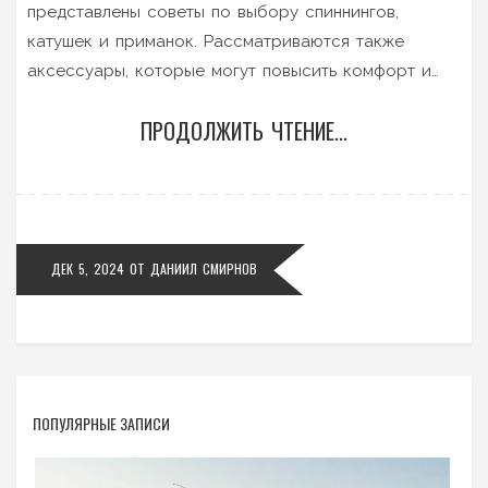
представлены советы по выбору спиннингов,
катушек и приманок. Рассматриваются также
аксессуары, которые могут повысить комфорт и
удобство процесса. Показаны интересные факты о
ПРОДОЛЖИТЬ ЧТЕНИЕ...
рыболовных снастях, которые помогут избежать
распространенных ошибок. Основная цель —
сделать ваше время на воде максимально приятным
и продуктивным.
ДЕК 5, 2024
ОТ
ДАНИИЛ СМИРНОВ
ПОПУЛЯРНЫЕ ЗАПИСИ