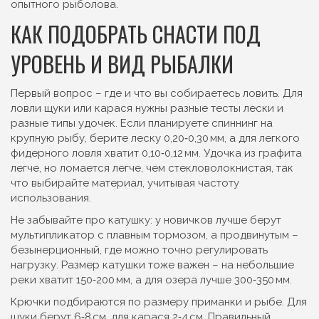
опытного рыболова.
КАК ПОДОБРАТЬ СНАСТИ ПОД
УРОВЕНЬ И ВИД РЫБАЛКИ
Первый вопрос – где и что вы собираетесь ловить. Для
ловли щуки или карася нужны разные тесты лески и
разные типы удочек. Если планируете спиннинг на
крупную рыбу, берите леску 0,20‑0,30 мм, а для легкого
фидерного ловля хватит 0,10‑0,12 мм. Удочка из графита
легче, но ломается легче, чем стекловолокнистая, так
что выбирайте материал, учитывая частоту
использования.
Не забывайте про катушку: у новичков лучше берут
мультипликатор с плавным тормозом, а продвинутым –
безынерционный, где можно точно регулировать
нагрузку. Размер катушки тоже важен – на небольшие
реки хватит 150‑200 мм, а для озера лучше 300‑350 мм.
Крючки подбираются по размеру приманки и рыбе. Для
щуки берут 6‑8 см, для карася 2‑4 см. Правильный