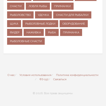
СНАСТИ
ЛОВЛЯ РЫБЫ
ПРИМАНКИ
РЫБОЛОВСТВО
УДОЧКА
СНАСТИ ДЛЯ РЫБАЛКИ
ЩУКА
РЫБОЛОВНЫЕ ЛОДКИ
ОБОРУДОВАНИЕ
ФИДЕР
НАЖИВКА
РЫБА
ПРИМАНКА
РЫБОЛОВНЫЕ СНАСТИ
О нас
Условия использования
Политика конфиденциальности
ФЗ-152
Связаться
© 2026. Все права защищены.