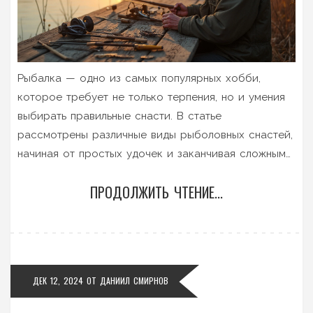
Рыбалка — одно из самых популярных хобби,
которое требует не только терпения, но и умения
выбирать правильные снасти. В статье
рассмотрены различные виды рыболовных снастей,
начиная от простых удочек и заканчивая сложными
установками. Узнайте, какие снасти лучше подходят
ПРОДОЛЖИТЬ ЧТЕНИЕ...
для вашего стиля ловли и как их эффективно
использовать. Погрузитесь в разнообразие
выборов и откройте для себя несколько
интересных советов и фактов, которые помогут
улучшить ваши уловы.
ДЕК 12, 2024
ОТ
ДАНИИЛ СМИРНОВ