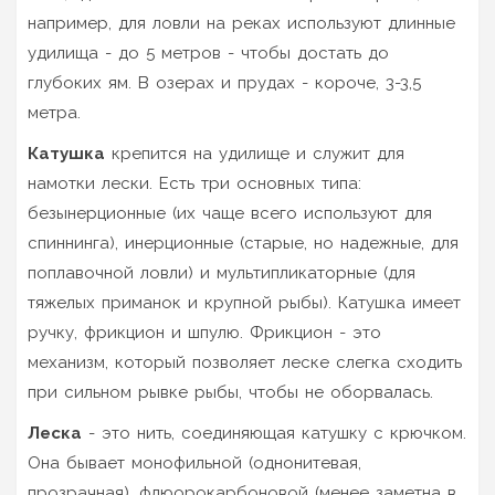
например, для ловли на реках используют длинные
удилища - до 5 метров - чтобы достать до
глубоких ям. В озерах и прудах - короче, 3-3,5
метра.
Катушка
крепится на удилище и служит для
намотки лески. Есть три основных типа:
безынерционные (их чаще всего используют для
спиннинга), инерционные (старые, но надежные, для
поплавочной ловли) и мультипликаторные (для
тяжелых приманок и крупной рыбы). Катушка имеет
ручку, фрикцион и шпулю. Фрикцион - это
механизм, который позволяет леске слегка сходить
при сильном рывке рыбы, чтобы не оборвалась.
Леска
- это нить, соединяющая катушку с крючком.
Она бывает монофильной (однонитевая,
прозрачная), флюорокарбоновой (менее заметна в