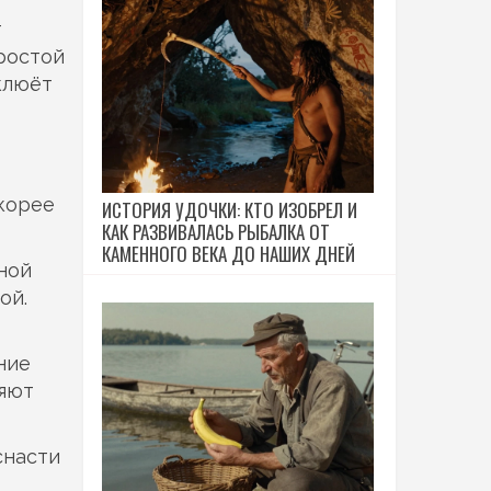
т
простой
клюёт
скорее
ИСТОРИЯ УДОЧКИ: КТО ИЗОБРЕЛ И
КАК РАЗВИВАЛАСЬ РЫБАЛКА ОТ
КАМЕННОГО ВЕКА ДО НАШИХ ДНЕЙ
вной
ой.
ние
ряют
снасти