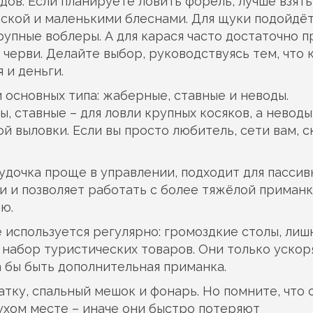
ов. Если планируете ловить форель, лучше взять
еской и маленькими блеснами. Для щуки подойдё
упные воблеры. А для карася часто достаточно 
 черви. Делайте выбор, руководствуясь тем, что 
 и деньги.
 основных типа: жаберные, ставные и неводы.
 ставные – для ловли крупных косяков, а неводы
й выловки. Если вы просто любитель, сети вам, 
 удочка проще в управлении, подходит для пасси
и и позволяет работать с более тяжёлой приманк
ю.
не используется регулярно: громоздкие столы, лиш
набор туристических товаров. Они только уско
а бы быть дополнительная приманка.
атку, спальный мешок и фонарь. Но помните, что 
ухом месте – иначе они быстро потеряют