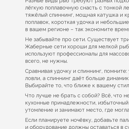
Разные виды рыб требуют разных подход
лёгкую поплавочную снасть с тонкой л
тяжёлый спиннинг, мощная катушка и кр
поплавок, короткая удочка и небольшие
в вашем регионе – так экономите время
Не забывайте про сети. Существует три
Жаберные сети хороши для мелкой рыбы,
используют профессионалы для массово
всего, не нужны.
Сравнивая удочку и спиннинг, помните:
ловли, а спиннинг даёт больше динамик
Выбирайте то, что ближе к вашему стил
Что лучше не брать с собой? Всё, что 
кухонные принадлежности, избыточный 
утомление и занимают место, где могл
Если планируете ночёвку, добавьте пал
и оборудование должны оставаться в с