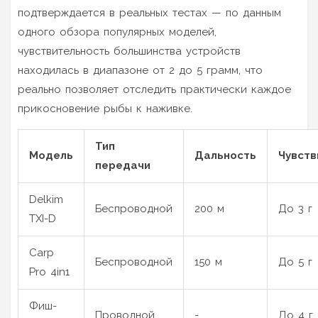
подтверждается в реальных тестах — по данным
одного обзора популярных моделей,
чувствительность большинства устройств
находилась в диапазоне от 2 до 5 грамм, что
реально позволяет отследить практически каждое
прикосновение рыбы к наживке.
Тип
Модель
Дальность
Чувств
передачи
Delkim
Беспроводной
200 м
До 3 г
TXI-D
Carp
Беспроводной
150 м
До 5 г
Pro 4in1
Фиш-
Проводной
-
До 4 г