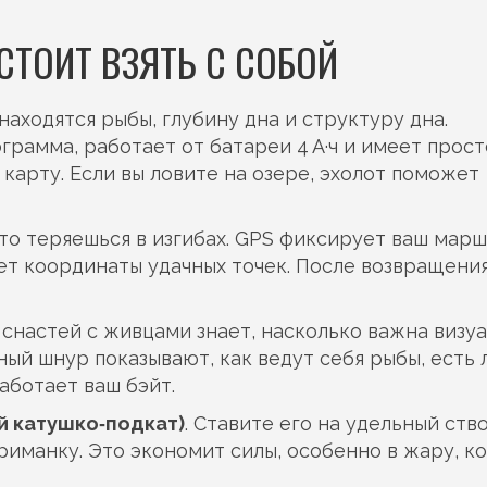
СТОИТ ВЗЯТЬ С СОБОЙ
 находятся рыбы, глубину дна и структуру дна.
рамма, работает от батареи 4 А·ч и имеет прос
карту. Если вы ловите на озере, эхолот поможет
сто теряешься в изгибах. GPS фиксирует ваш марш
ет координаты удачных точек. После возвращения
 снастей с живцами знает, насколько важна визу
ый шнур показывают, как ведут себя рыбы, есть 
аботает ваш бэйт.
й катушко‑подкат)
. Ставите его на удельный ство
иманку. Это экономит силы, особенно в жару, ко