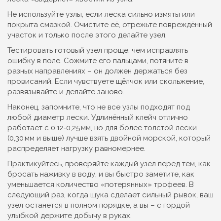
Не используйте узлы, если леска сильно измяты или
покрыта смазкой. Очистите её, отрежьте повреждённый
участок и только после этого делайте узел.
Тестировать готовый узел проще, чем исправлять
ошибку в поле. Сожмите его пальцами, потяните в
разных направлениях – он должен держаться без
провисаний. Если чувствуете щёлчок или скольжение,
развязывайте и делайте заново.
Наконец, запомните, что не все узлы подходят под
любой диаметр лески. Удлинённый клейч отлично
работает с 0,12‑0,25 мм, но для более толстой лески
(0,30 мм и выше) лучше взять двойной морской, который
распределяет нагрузку равномернее.
Практикуйтесь, проверяйте каждый узел перед тем, как
бросать наживку в воду, и вы быстро заметите, как
уменьшается количество «потерянных» трофеев. В
следующий раз, когда щука сделает сильный рывок, ваш
узел останется в полном порядке, а вы – с гордой
улыбкой держите добычу в руках.