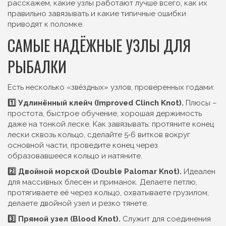
расскажем, какие узлы работают лучше всего, как их
правильно завязывать и какие типичные ошибки
приводят к поломке.
САМЫЕ НАДЁЖНЫЕ УЗЛЫ ДЛЯ
РЫБАЛКИ
Есть несколько «звёздных» узлов, проверенных годами:
1️⃣ Удлинённый клейч (Improved Clinch Knot).
Плюсы –
простота, быстрое обучение, хорошая держимость
даже на тонкой леске. Как завязывать: протяните конец
лески сквозь кольцо, сделайте 5‑6 витков вокруг
основной части, проведите конец через
образовавшееся кольцо и натяните.
2️⃣ Двойной морской (Double Palomar Knot).
Идеален
для массивных блесен и приманок. Делаете петлю,
протягиваете её через кольцо, охватываете грузилом,
делаете двойной узел и резко тянете.
3️⃣ Прямой узел (Blood Knot).
Служит для соединения