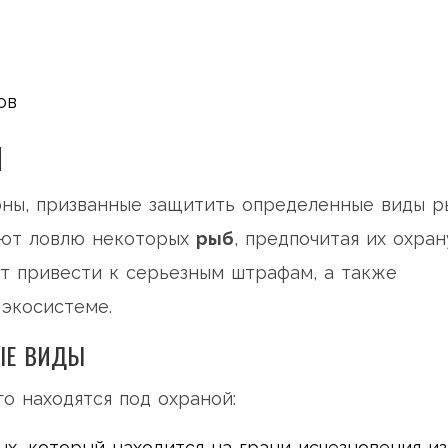
ов
И
оны, призванные защитить определенные виды р
ают ловлю некоторых
рыб
, предпочитая их охран
т привести к серьезным штрафам, а также
 экосистеме.
ЫЕ ВИДЫ
о находятся под охраной:
, который находится на грани исчезновения из