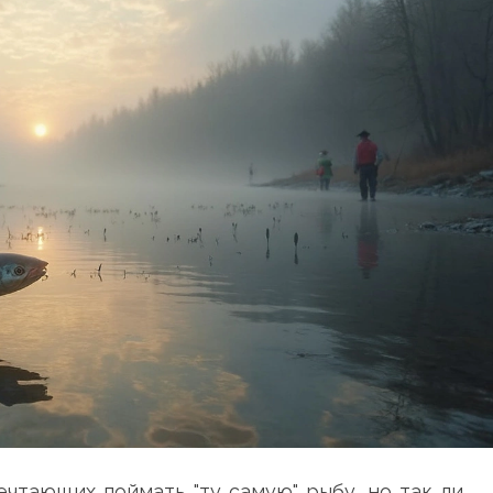
ечтающих поймать "ту самую" рыбу, но так ли