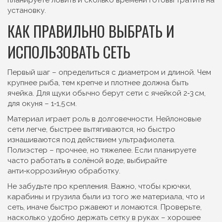
планируете ловить и сколько времени готовы тратить на
установку.
КАК ПРАВИЛЬНО ВЫБРАТЬ И
ИСПОЛЬЗОВАТЬ СЕТЬ
Первый шаг – определиться с диаметром и длиной. Чем
крупнее рыба, тем крепче и плотнее должна быть
ячейка. Для щуки обычно берут сети с ячейкой 2‑3 см,
для окуня – 1‑1,5 см.
Материал играет роль в долговечности. Нейлоновые
сети легче, быстрее вытягиваются, но быстро
изнашиваются под действием ультрафиолета.
Полиэстер – прочнее, но тяжелее. Если планируете
часто работать в солёной воде, выбирайте
анти‑коррозийную обработку.
Не забудьте про крепления. Важно, чтобы крючки,
карабины и грузила были из того же материала, что и
сеть, иначе быстро ржавеют и ломаются. Проверьте,
насколько удобно держать сетку в руках – хорошее