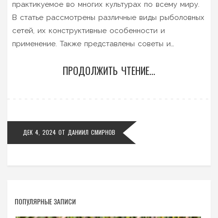
практикуемое во многих культурах по всему миру.
В статье рассмотрены различные виды рыболовных
сетей, их конструктивные особенности и
применение. Также представлены советы и
хитрости, позволяющие улучшить улов. Каждый
ПРОДОЛЖИТЬ ЧТЕНИЕ...
рыболов найдёт полезную информацию о том, как
увеличить свои шансы на успех, независимо от
условий и местности. Благодаря полученным
знаниям читатели смогут применить эффективные
техники ловли рыбы сетью.
ДЕК 4, 2024
ОТ
ДАНИИЛ СМИРНОВ
ПОПУЛЯРНЫЕ ЗАПИСИ