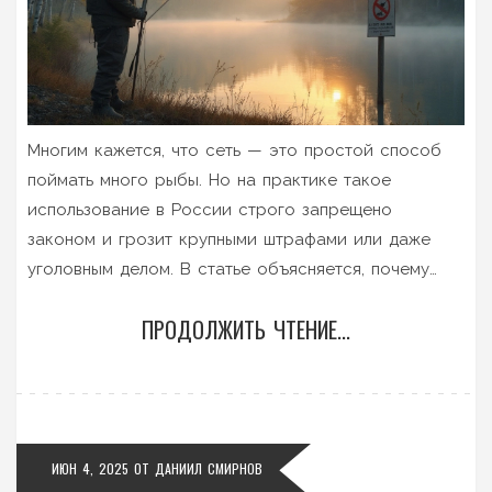
Многим кажется, что сеть — это простой способ
поймать много рыбы. Но на практике такое
использование в России строго запрещено
законом и грозит крупными штрафами или даже
уголовным делом. В статье объясняется, почему
сети опасны для природы, какие законы их
ПРОДОЛЖИТЬ ЧТЕНИЕ...
запрещают и что грозит тем, кто решится их
использовать. Приведены интересные факты и
практические советы для тех, кто хочет ловить
рыбу легально и с удовольствием. Узнайте, как
избежать неприятностей и выбрать честный подход
ИЮН 4, 2025
ОТ
ДАНИИЛ СМИРНОВ
к рыбалке.