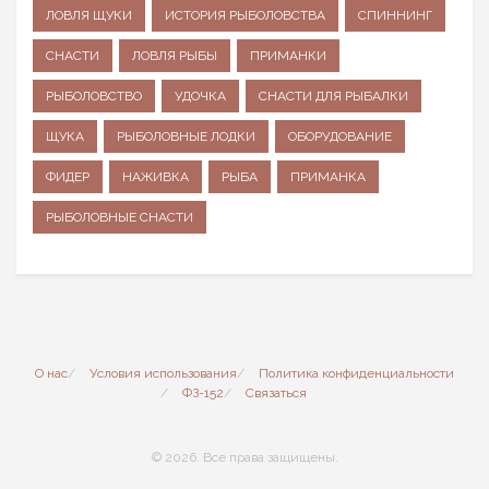
ЛОВЛЯ ЩУКИ
ИСТОРИЯ РЫБОЛОВСТВА
СПИННИНГ
СНАСТИ
ЛОВЛЯ РЫБЫ
ПРИМАНКИ
РЫБОЛОВСТВО
УДОЧКА
СНАСТИ ДЛЯ РЫБАЛКИ
ЩУКА
РЫБОЛОВНЫЕ ЛОДКИ
ОБОРУДОВАНИЕ
ФИДЕР
НАЖИВКА
РЫБА
ПРИМАНКА
РЫБОЛОВНЫЕ СНАСТИ
О нас
Условия использования
Политика конфиденциальности
ФЗ-152
Связаться
© 2026. Все права защищены.