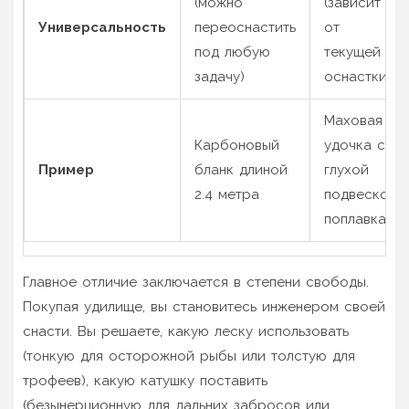
(можно
(зависит
Универсальность
переоснастить
от
под любую
текущей
задачу)
оснастки)
Маховая
Карбоновый
удочка с
Пример
бланк длиной
глухой
2.4 метра
подвеской
поплавка
Главное отличие заключается в степени свободы.
Покупая удилище, вы становитесь инженером своей
снасти. Вы решаете, какую леску использовать
(тонкую для осторожной рыбы или толстую для
трофеев), какую катушку поставить
(безынерционную для дальних забросов или