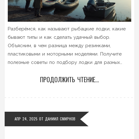
Разберёмся, как называют рыбацкие лодки, какие
бывают типы и как сделать удачный выбор.
Объясним, в чем разница между резинками,
пластиковыми и моторными моделями. Получите
полезные советы по подбору лодки для разных
условий ловли. Факты о популярных марках,
ПРОДОЛЖИТЬ ЧТЕНИЕ...
тонкости использования на воде и на что стоит
обращать внимание при покупке. Материал
подойдет и для новичков, и для опытных рыбаков.
АПР 24, 2025
ОТ
ДАНИИЛ СМИРНОВ