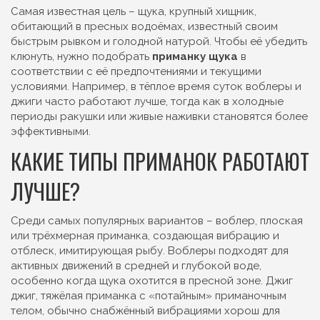
Самая известная цель –
щука
,
крупный хищник,
обитающий в пресных водоёмах, известный своим
быстрым рывком и голодной натурой
. Чтобы её убедить
клюнуть, нужно подобрать
приманку щука
в
соответствии с её предпочтениями и текущими
условиями. Например, в тёплое время суток воблеры и
джиги часто работают лучше, тогда как в холодные
периоды ракушки или живые наживки становятся более
эффективными.
КАКИЕ ТИПЫ ПРИМАНОК РАБОТАЮТ
ЛУЧШЕ?
Среди самых популярных вариантов –
воблер
,
плоская
или трёхмерная приманка, создающая вибрацию и
отблеск, имитирующая рыбу
. Воблеры подходят для
активных движений в средней и глубокой воде,
особенно когда щука охотится в пресной зоне. Джиг
джиг
,
тяжёлая приманка с «потайным» приманочным
телом, обычно снабжённый вибрациями
хорош для