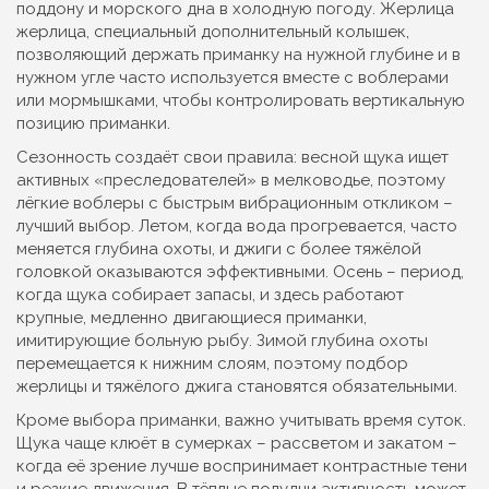
поддону и морского дна в холодную погоду. Жерлица
жерлица
,
специальный дополнительный колышек,
позволяющий держать приманку на нужной глубине и в
нужном угле
часто используется вместе с воблерами
или мормышками, чтобы контролировать вертикальную
позицию приманки.
Сезонность создаёт свои правила: весной щука ищет
активных «преследователей» в мелководье, поэтому
лёгкие воблеры с быстрым вибрационным откликом –
лучший выбор. Летом, когда вода прогревается, часто
меняется глубина охоты, и джиги с более тяжёлой
головкой оказываются эффективными. Осень – период,
когда щука собирает запасы, и здесь работают
крупные, медленно двигающиеся приманки,
имитирующие больную рыбу. Зимой глубина охоты
перемещается к нижним слоям, поэтому подбор
жерлицы и тяжёлого джига становятся обязательными.
Кроме выбора приманки, важно учитывать время суток.
Щука чаще клюёт в сумерках – рассветом и закатом –
когда её зрение лучше воспринимает контрастные тени