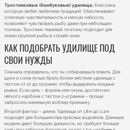
Тростниковые (бамбуковые) удилища.
Классика,
которую любят любители традиций. Обеспечивают
отличную чувствительность и мягкую гибкость,
позволяют чувствовать рыбу даже при небольших
толчках. Тростник тяжелый, поэтому подходит для
ловли крупной рыбы в страйк‑зоне.
КАК ПОДОБРАТЬ УДИЛИЩЕ ПОД
СВОИ НУЖДЫ
Сначала определись, что ты собираешься ловить. Для
щуки и сома лучше брать более жёсткие удилища с
тестом от 10 до 15 грамм, чтобы выдержать мощные
рывки. Если цель – форель или окунь, достаточно
лёгкого карбона с тестом 2‑4 грамма – проще
забросить маленькую воблер‑приманку.
Второй фактор – длина. Удилища от 1,8 м до 2,4 м
подходят для большинства пресных водоёмов. Длинные
модели дают большую дальность, но требуют больше
силы при забросе. Короткие, около 1,5 м, удобнее в