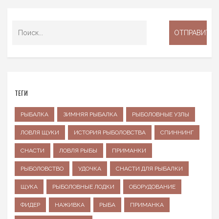
ТЕГИ
РЫБАЛКА
ЗИМНЯЯ РЫБАЛКА
РЫБОЛОВНЫЕ УЗЛЫ
ЛОВЛЯ ЩУКИ
ИСТОРИЯ РЫБОЛОВСТВА
СПИННИНГ
СНАСТИ
ЛОВЛЯ РЫБЫ
ПРИМАНКИ
РЫБОЛОВСТВО
УДОЧКА
СНАСТИ ДЛЯ РЫБАЛКИ
ЩУКА
РЫБОЛОВНЫЕ ЛОДКИ
ОБОРУДОВАНИЕ
ФИДЕР
НАЖИВКА
РЫБА
ПРИМАНКА