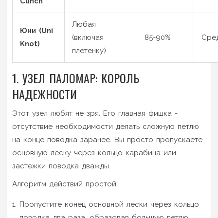
Clinch
Любая
Юни (Uni
(включая
85-90%
Сре
Knot)
плетенку)
1. УЗЕЛ ПАЛОМАР: КОРОЛЬ
НАДЕЖНОСТИ
Этот узел любят не зря. Его главная фишка -
отсутствие необходимости делать сложную петлю
на конце поводка заранее. Вы просто пропускаете
основную леску через кольцо карабина или
застежки поводка дважды.
Алгоритм действий простой:
Пропустите конец основной лески через кольцо
поводка два раза, образовав большую петлю.