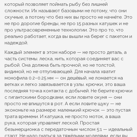
который позволяет поймать рыбу без лишней
сложности
. Их называют базовыми не потому, что они
скучные, а потому что без них вы просто не начнёте.
Это
не про дорогие бренды, не про 15 разных катушек и не
про ультрасовременные технологии. Это про то, что
реально работает, когда вы вышли на берег с пакетом и
надеждой.
Каждый элемент в этом наборе — не просто деталь, а
часть системы.
леска
,
нить, которая соединяет вас с
рыбой
. Она должна быть прочной, но не толстой,
видимой, но не отпугивающей. Для начала хватит
монофила 0.2–0.25 мм — он дешёвый, не ломается на
ветках и легко завязывается в узлы.
крючки
,
это ваша
последняя точка контакта с добычей
. Не берите крючки
с гигантскими бородками, если ловите окуня — они
просто не впишутся в рот. А если ловите щуку — не
экономьте на размере: маленький крючок — это пустая
трата времени.
И
катушка
,
не просто моток, а ваша
рука, которая управляет леской
. Простая
безынерционка с передаточным числом 5:1 — идеальный
старт. Не надо гнаться за тяжёлыми моделями, если вы