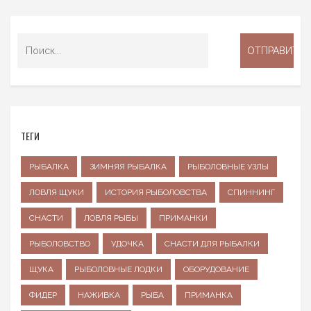
ТЕГИ
РЫБАЛКА
ЗИМНЯЯ РЫБАЛКА
РЫБОЛОВНЫЕ УЗЛЫ
ЛОВЛЯ ЩУКИ
ИСТОРИЯ РЫБОЛОВСТВА
СПИННИНГ
СНАСТИ
ЛОВЛЯ РЫБЫ
ПРИМАНКИ
РЫБОЛОВСТВО
УДОЧКА
СНАСТИ ДЛЯ РЫБАЛКИ
ЩУКА
РЫБОЛОВНЫЕ ЛОДКИ
ОБОРУДОВАНИЕ
ФИДЕР
НАЖИВКА
РЫБА
ПРИМАНКА