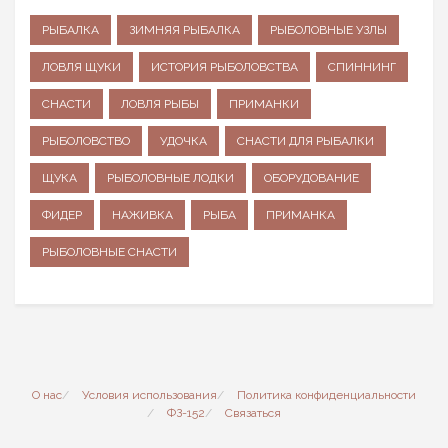
РЫБАЛКА
ЗИМНЯЯ РЫБАЛКА
РЫБОЛОВНЫЕ УЗЛЫ
ЛОВЛЯ ЩУКИ
ИСТОРИЯ РЫБОЛОВСТВА
СПИННИНГ
СНАСТИ
ЛОВЛЯ РЫБЫ
ПРИМАНКИ
РЫБОЛОВСТВО
УДОЧКА
СНАСТИ ДЛЯ РЫБАЛКИ
ЩУКА
РЫБОЛОВНЫЕ ЛОДКИ
ОБОРУДОВАНИЕ
ФИДЕР
НАЖИВКА
РЫБА
ПРИМАНКА
РЫБОЛОВНЫЕ СНАСТИ
О нас
Условия использования
Политика конфиденциальности
ФЗ-152
Связаться