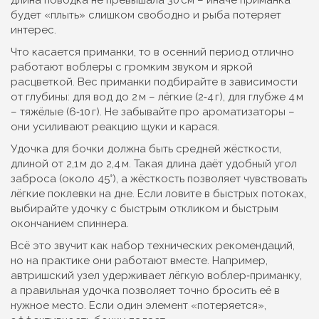
длина поводка не превышала 30 см – иначе приманка
будет «плыть» слишком свободно и рыба потеряет
интерес.
Что касается приманки, то в осенний период отлично
работают воблеры с громким звуком и яркой
расцветкой. Вес приманки подбирайте в зависимости
от глубины: для вод до 2 м – лёгкие (2‑4 г), для глубже 4 м
– тяжёлые (6‑10 г). Не забывайте про ароматизаторы –
они усиливают реакцию щуки и карася.
Удочка для бочки должна быть средней жёсткости,
длиной от 2,1 м до 2,4 м. Такая длина даёт удобный угол
заброса (около 45°), а жёсткость позволяет чувствовать
лёгкие поклевки на дне. Если ловите в быстрых потоках,
выбирайте удочку с быстрым откликом и быстрым
окончанием спиннера.
Всё это звучит как набор технических рекомендаций,
но на практике они работают вместе. Например,
автришский узел удерживает лёгкую воблер‑приманку,
а правильная удочка позволяет точно бросить её в
нужное место. Если один элемент «потеряется»,