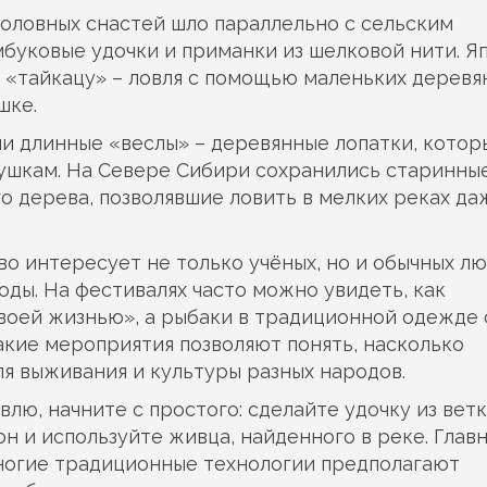
боловных снастей шло параллельно с сельским
мбуковые удочки и приманки из шелковой нити. Я
у «тайкацу» – ловля с помощью маленьких деревя
шке.
и длинные «веслы» – деревянные лопатки, кото
ушкам. На Севере Сибири сохранились старинны
о дерева, позволявшие ловить в мелких реках да
 интересует не только учёных, но и обычных лю
ды. На фестивалях часто можно увидеть, как
воей жизнью», а рыбаки в традиционной одежде 
акие мероприятия позволяют понять, насколько
я выживания и культуры разных народов.
лю, начните с простого: сделайте удочку из ветк
н и используйте живца, найденного в реке. Главн
многие традиционные технологии предполагают