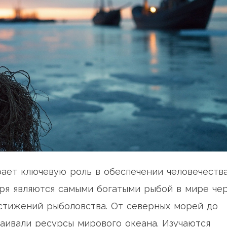
рает ключевую роль в обеспечении человечеств
оря являются самыми богатыми рыбой в мире че
стижений рыболовства. От северных морей до
ваивали ресурсы мирового океана. Изучаются