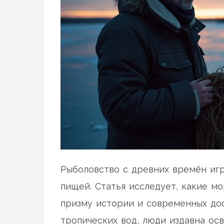
Рыболовство с древних времён иг
пищей. Статья исследует, какие м
призму истории и современных до
тропических вод, люди издавна ос