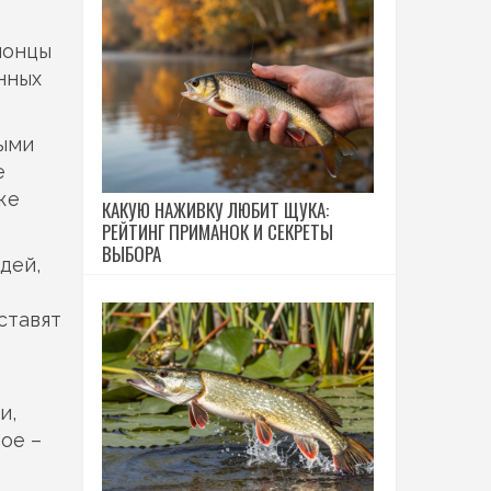
понцы
нных
рыми
е
же
КАКУЮ НАЖИВКУ ЛЮБИТ ЩУКА:
РЕЙТИНГ ПРИМАНОК И СЕКРЕТЫ
ВЫБОРА
дей,
ставят
и,
ое –