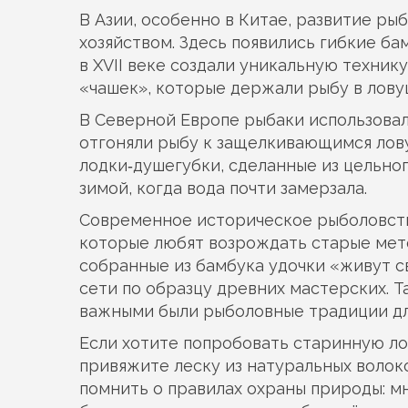
В Азии, особенно в Китае, развитие ры
хозяйством. Здесь появились гибкие ба
в XVII веке создали уникальную техник
«чашек», которые держали рыбу в лову
В Северной Европе рыбаки использовал
отгоняли рыбу к защелкивающимся лов
лодки‑душегубки, сделанные из цельног
зимой, когда вода почти замерзала.
Современное историческое рыболовство
которые любят возрождать старые мето
собранные из бамбука удочки «живут с
сети по образцу древних мастерских. Т
важными были рыболовные традиции дл
Если хотите попробовать старинную лов
привяжите леску из натуральных волоко
помнить о правилах охраны природы: 