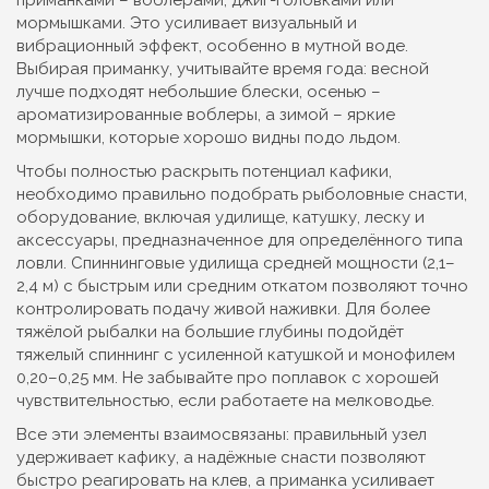
приманками – воблерами, джиг-головками или
мормышками. Это усиливает визуальный и
вибрационный эффект, особенно в мутной воде.
Выбирая приманку, учитывайте время года: весной
лучше подходят небольшие блески, осенью –
ароматизированные воблеры, а зимой – яркие
мормышки, которые хорошо видны подо льдом.
Чтобы полностью раскрыть потенциал кафики,
необходимо правильно подобрать
рыболовные снасти
,
оборудование, включая удилище, катушку, леску и
аксессуары, предназначенное для определённого типа
ловли
. Спиннинговые удилища средней мощности (2,1–
2,4 м) с быстрым или средним откатом позволяют точно
контролировать подачу живой наживки. Для более
тяжёлой рыбалки на большие глубины подойдёт
тяжелый спиннинг с усиленной катушкой и монофилем
0,20–0,25 мм. Не забывайте про поплавок с хорошей
чувствительностью, если работаете на мелководье.
Все эти элементы взаимосвязаны: правильный узел
удерживает кафику, а надёжные снасти позволяют
быстро реагировать на клев, а приманка усиливает