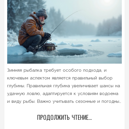
Зимняя рыбалка требует особого подхода, и
ключевым аспектом является правильный выбор
глубины. Правильная глубина увеличивает шансы на
удачную ловлю, адаптируется к условиям водоема
и виду рыбы. Важно учитывать сезонные и погодные
изменения, которые влияют на поведение рыбы.
ПРОДОЛЖИТЬ ЧТЕНИЕ...
Знание оптимальной глубины повысит ваши
рыбацкие успехи даже в самых сложных условиях.