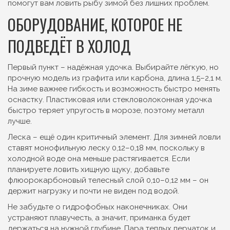
помогут вам ловить рыбу зимой без лишних проблем.
ОБОРУДОВАНИЕ, КОТОРОЕ НЕ
ПОДВЕДЁТ В ХОЛОД
Первый пункт – надёжная удочка. Выбирайте лёгкую, но
прочную модель из графита или карбона, длина 1,5–2,1 м.
На зиме важнее гибкость и возможность быстро менять
оснастку. Пластиковая или стекловолоконная удочка
быстро теряет упругость в морозе, поэтому металл
лучше.
Леска – ещё один критичный элемент. Для зимней ловли
ставят монофильную леску 0,12–0,18 мм, поскольку в
холодной воде она меньше растягивается. Если
планируете ловить хищную щуку, добавьте
флюорокарбоновый телесный слой 0,10–0,12 мм – он
держит нагрузку и почти не виден под водой.
Не забудьте о гидрофобных наконечниках. Они
устраняют плавучесть, а значит, приманка будет
держаться на нужной глубине. Пара теплых перчаток и