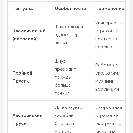
Тип узла
Особенности
Применение
Универсальная
Шнур сложен
Классический
страховка,
вдвое, 3-4
(петлевой)
подъем по
витка
веревке
Шнур
Работа со
проходит
Тройной
скользкими
трижды,
Прусик
мокными
больше
веревками
трения
Используется
Скоростная
Австрийский
карабин,
страховка,
Прусик
быстрый
экстренные
монтаж
ситуации