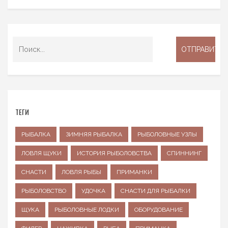
ТЕГИ
РЫБАЛКА
ЗИМНЯЯ РЫБАЛКА
РЫБОЛОВНЫЕ УЗЛЫ
ЛОВЛЯ ЩУКИ
ИСТОРИЯ РЫБОЛОВСТВА
СПИННИНГ
СНАСТИ
ЛОВЛЯ РЫБЫ
ПРИМАНКИ
РЫБОЛОВСТВО
УДОЧКА
СНАСТИ ДЛЯ РЫБАЛКИ
ЩУКА
РЫБОЛОВНЫЕ ЛОДКИ
ОБОРУДОВАНИЕ