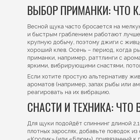
ВЫБОР ПРИМАНКИ: ЧТО К
Весной щука часто бросается на мелкую
и быстрым граблением работают лучше в
крупную добычу, поэтому джиги с живц
хороший клев. Осень – период, когда р
приманки, например, раттлинги с аром
яркими, вибрирующими снастями, потому
Если хотите простую альтернативу жи
ароматов (например, запах рыбы или ам
реагировать на их вибрацию.
СНАСТИ И ТЕХНИКА: ЧТО 
Для щуки подойдёт спиннинг длиной 2,1‑
плотных зарослях, добавьте поводок из 
«Кролик» (или «Блюм»), привязанный к 