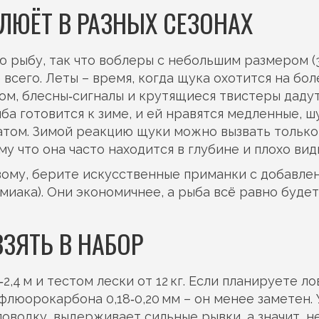
ЛЮЁТ В РАЗНЫХ СЕЗОНАХ
 рыбу, так что воблеры с небольшим размером (3
сего. Леты – время, когда щука охотится на бол
ом, блесны‑сигналы и крутящиеся твистеры даду
ыба готовится к зиме, и ей нравятся медленные, 
атом. Зимой реакцию щуки можно вызвать только
 что она часто находится в глубине и плохо вид
вому, берите искусственные приманки с добавле
миака). Они экономичнее, а рыба всё равно будет
ВЗЯТЬ В НАБОР
2,4 м и тестом лески от 12 кг. Если планируете ло
флюорокарбона 0,18‑0,20 мм – он менее заметен. 
поводку, выдерживает сильные рывки, а значит, н