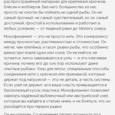
распространённый материал для крепления крючков,
блёсен и воблеров. Без него большинство из нас
просто не смогли бы поймать ни одной рыбы.
Он не
самый прочный, не самый чувствительный, но он самый
доступный, простой в использовании и работает в
любых условиях — от ледяной реки до тёплого озера.
Монофиламент — это не просто нить. Это компромисс
между прочностью, растяжимостью и стоимостью. Он
мягче, чем плетёнка, и гасит рывки рыбы, что особенно
важно при ловле щуки или сома. Он не мнётся, не
путается, легко завязывается в узлы — и это ключевая
причина, почему его до сих пор используют даже
опытные рыбаки.
Узлы для лески
,
специальные способы
соединения нити с крючком или приманкой, которые
держат под нагрузкой
— это не деталь, а часть системы.
Если узел не держит, вся ваша снасть превращается в
бесполезный кусок пластика. Монофиламент позволяет
завязать надёжный выбленочный или австрийский узел,
которые вы найдёте в статьях ниже, и не бояться, что он
разойдётся при первом рывке.
Он не идеален. Со временем теряет прочность под