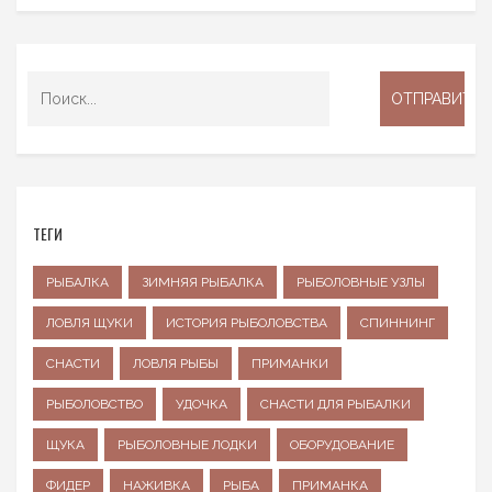
ТЕГИ
РЫБАЛКА
ЗИМНЯЯ РЫБАЛКА
РЫБОЛОВНЫЕ УЗЛЫ
ЛОВЛЯ ЩУКИ
ИСТОРИЯ РЫБОЛОВСТВА
СПИННИНГ
СНАСТИ
ЛОВЛЯ РЫБЫ
ПРИМАНКИ
РЫБОЛОВСТВО
УДОЧКА
СНАСТИ ДЛЯ РЫБАЛКИ
ЩУКА
РЫБОЛОВНЫЕ ЛОДКИ
ОБОРУДОВАНИЕ
ФИДЕР
НАЖИВКА
РЫБА
ПРИМАНКА