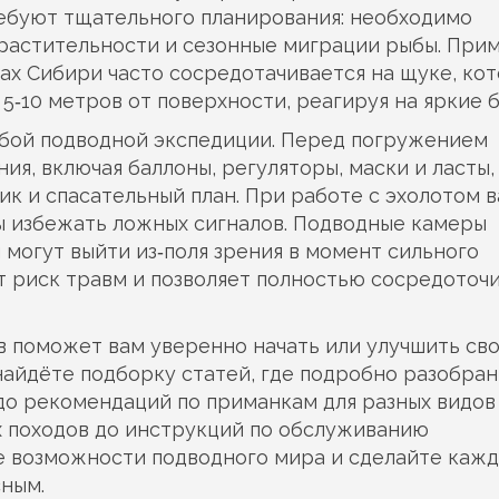
ребуют тщательного планирования: необходимо
 растительности и сезонные миграции рыбы. Прим
ах Сибири часто сосредотачивается на щуке, кот
 5‑10 метров от поверхности, реагируя на яркие 
юбой подводной экспедиции. Перед погружением
ния
,
включая баллоны, регуляторы, маски и ласты
,
ник и спасательный план. При работе с эхолотом 
бы избежать ложных сигналов. Подводные камеры
 могут выйти из‑поля зрения в момент сильного
т риск травм и позволяет полностью сосредоточ
в поможет вам уверенно начать или улучшить св
найдёте подборку статей, где подробно разобра
 до рекомендаций по приманкам для разных видов
х походов до инструкций по обслуживанию
е возможности подводного мира и сделайте каж
сным.