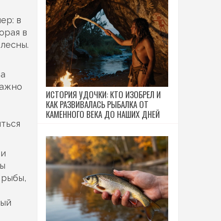
ер: в
орая в
блесны.
 а
важно
ИСТОРИЯ УДОЧКИ: КТО ИЗОБРЕЛ И
КАК РАЗВИВАЛАСЬ РЫБАЛКА ОТ
КАМЕННОГО ВЕКА ДО НАШИХ ДНЕЙ
иться
ои
ны
 рыбы,
дый