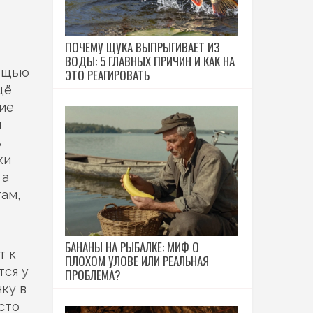
ПОЧЕМУ ЩУКА ВЫПРЫГИВАЕТ ИЗ
ВОДЫ: 5 ГЛАВНЫХ ПРИЧИН И КАК НА
мощью
ЭТО РЕАГИРОВАТЬ
щё
ие
и
ь
ки
 а
ам,
БАНАНЫ НА РЫБАЛКЕ: МИФ О
т к
ПЛОХОМ УЛОВЕ ИЛИ РЕАЛЬНАЯ
тся у
ПРОБЛЕМА?
ку в
сто