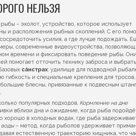
ОРОГО НЕЛЬЗЯ
 рыбы –
эхолот
,
устройство, которое использует
ины и расположения рыбных скоплений
. С его по
сосредоточить усилия, а где лучше подождать. Е
меры
,
современные видеоустройства, позволяющ
ьном времени и фиксировать поведение рыбы
. Он
сей помогает отточить технику заброса и выбрат
 базовых
са́нстрах
: удилище для подводной рыбал
ю гибкость и специальные крепления для тросов,
большие блесны, привязанные к подвесным штанг
.
колько популярных подходов.
Кормление на дне
ки вблизи дна и ожидание, когда рыба подойдё
о хорошо в холодных водах, где рыба задерживае
 воды
– метод, когда рыболов удерживает приман
здавая естественную траекторию хищника, что ча