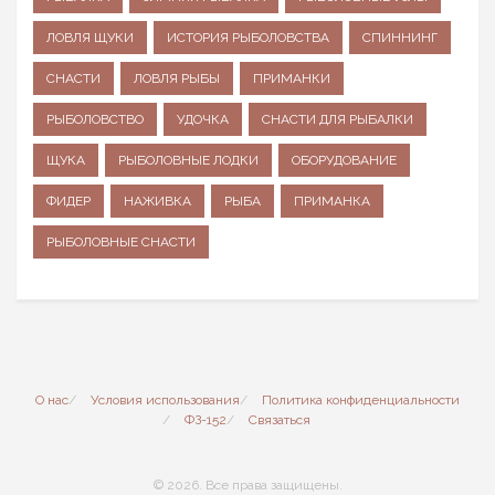
ЛОВЛЯ ЩУКИ
ИСТОРИЯ РЫБОЛОВСТВА
СПИННИНГ
СНАСТИ
ЛОВЛЯ РЫБЫ
ПРИМАНКИ
РЫБОЛОВСТВО
УДОЧКА
СНАСТИ ДЛЯ РЫБАЛКИ
ЩУКА
РЫБОЛОВНЫЕ ЛОДКИ
ОБОРУДОВАНИЕ
ФИДЕР
НАЖИВКА
РЫБА
ПРИМАНКА
РЫБОЛОВНЫЕ СНАСТИ
О нас
Условия использования
Политика конфиденциальности
ФЗ-152
Связаться
© 2026. Все права защищены.