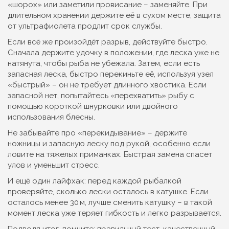
«шорох» или заметили провисание – заменяйте. При
длительном хранении держите её в сухом месте, защита
от ультрафиолета продлит срок службы.
Если всё же произойдёт разрыв, действуйте быстро.
Сначала держите удочку в положении, где леска уже не
натянута, чтобы рыба не убежала. Затем, если есть
запасная леска, быстро перекиньте её, используя узел
«быстрый» – он не требует длинного хвостика. Если
запасной нет, попытайтесь «перехватить» рыбу с
помощью короткой шнурковки или двойного
использования блесны.
Не забывайте про «перекидывание» – держите
ножницы и запасную леску под рукой, особенно если
ловите на тяжелых приманках. Быстрая замена спасет
улов и уменьшит стресс.
И ещё один лайфхак: перед каждой рыбалкой
проверяйте, сколько лески осталось в катушке. Если
осталось менее 30 м, лучше сменить катушку – в такой
момент леска уже теряет гибкость и легко разрывается.