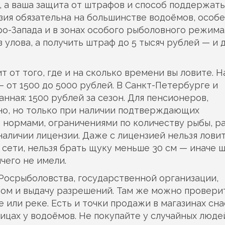
а, а ваша защита от штрафов и способ поддержать
нзия обязательна на большинстве водоёмов, особе
о-Запада и в зонах особого рыболовного режима.
з улова, а получить штраф до 5 тысяч рублей — и 
т от того, где и на сколько времени вы ловите. Н
— от 1500 до 5000 рублей. В Санкт-Петербурге и
ная: 1500 рублей за сезон. Для пенсионеров,
тно, но только при наличии подтверждающих
 нормами
,
ограничениями по количеству рыбы, р
наличии лицензии
.
Даже с лицензией нельзя лови
ь сети, нельзя брать щуку меньше 30 см — иначе 
чего не имели.
Росрыболовства
,
государственной организации,
вом и выдачу разрешений
.
Там же можно проверит
 или реке. Есть и точки продажи в магазинах сна
ицах у водоёмов. Не покупайте у случайных люде