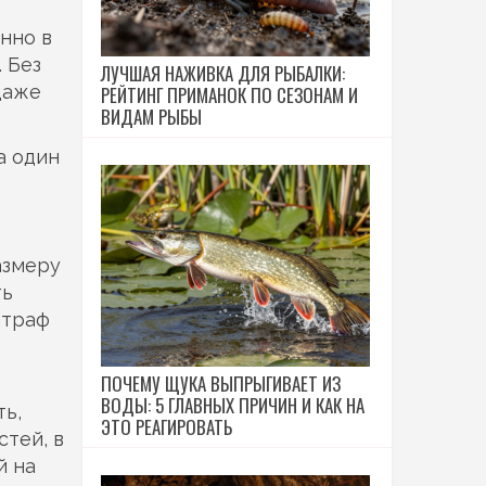
нно в
 Без
ЛУЧШАЯ НАЖИВКА ДЛЯ РЫБАЛКИ:
даже
РЕЙТИНГ ПРИМАНОК ПО СЕЗОНАМ И
ВИДАМ РЫБЫ
а один
азмеру
ть
штраф
ПОЧЕМУ ЩУКА ВЫПРЫГИВАЕТ ИЗ
ВОДЫ: 5 ГЛАВНЫХ ПРИЧИН И КАК НА
ь,
ЭТО РЕАГИРОВАТЬ
стей, в
й на