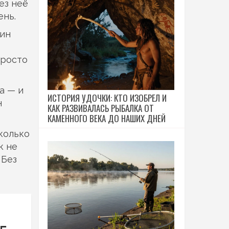
ез неё
ень.
яин
просто
а — и
ИСТОРИЯ УДОЧКИ: КТО ИЗОБРЕЛ И
н
КАК РАЗВИВАЛАСЬ РЫБАЛКА ОТ
КАМЕННОГО ВЕКА ДО НАШИХ ДНЕЙ
сколько
к не
 Без