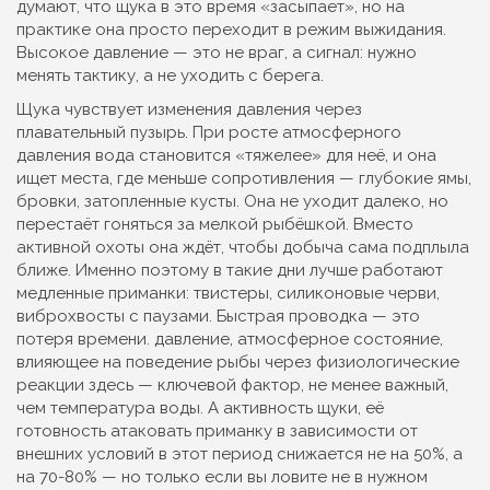
думают, что щука в это время «засыпает», но на
практике она просто переходит в режим выжидания.
Высокое давление — это не враг, а сигнал: нужно
менять тактику, а не уходить с берега.
Щука чувствует изменения давления через
плавательный пузырь. При росте атмосферного
давления вода становится «тяжелее» для неё, и она
ищет места, где меньше сопротивления — глубокие ямы,
бровки, затопленные кусты. Она не уходит далеко, но
перестаёт гоняться за мелкой рыбёшкой. Вместо
активной охоты она ждёт, чтобы добыча сама подплыла
ближе. Именно поэтому в такие дни лучше работают
медленные приманки: твистеры, силиконовые черви,
виброхвосты с паузами. Быстрая проводка — это
потеря времени.
давление
,
атмосферное состояние,
влияющее на поведение рыбы через физиологические
реакции
здесь — ключевой фактор, не менее важный,
чем температура воды. А
активность щуки
,
её
готовность атаковать приманку в зависимости от
внешних условий
в этот период снижается не на 50%, а
на 70-80% — но только если вы ловите не в нужном