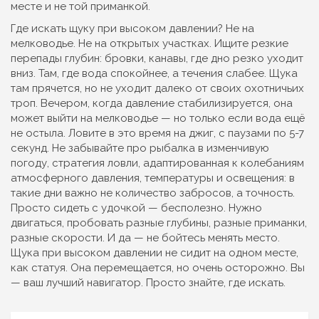
месте и не той приманкой.
Где искать щуку при высоком давлении? Не на
мелководье. Не на открытых участках. Ищите резкие
перепады глубин: бровки, канавы, где дно резко уходит
вниз. Там, где вода спокойнее, а течения слабее. Щука
там прячется, но не уходит далеко от своих охотничьих
троп. Вечером, когда давление стабилизируется, она
может выйти на мелководье — но только если вода ещё
не остыла. Ловите в это время на джиг, с паузами по 5-7
секунд. Не забывайте про
рыбалка в изменчивую
погоду
,
стратегия ловли, адаптированная к колебаниям
атмосферного давления, температуры и освещения
: в
такие дни важно не количество забросов, а точность.
Просто сидеть с удочкой — бесполезно. Нужно
двигаться, пробовать разные глубины, разные приманки,
разные скорости. И да — не бойтесь менять место.
Щука при высоком давлении не сидит на одном месте,
как статуя. Она перемещается, но очень осторожно. Вы
— ваш лучший навигатор. Просто знайте, где искать.