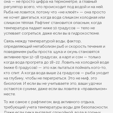
она — не просто цифра на термометре, а главный
регулятор всего, что происходит под водой и на ней.
Рыба не ловится, потому что «не клюёт» — она просто
не хочет двигаться, когда вода слишком холодная или
слишком тёплая. Рафтинг становится опасным, когда
температура падает ниже 10 градусов — тело не
успевает согреться, даже если вы в гидрокостюме.
Связь между
температурой воды
,
фактор,
определяющий метаболизм рыб и скорость течения
и
поведением рыбы проста: щука и окунь становятся
активнее при 12–18 градусах, а карп и сом — только
когда вода прогрета до 18–22. Ловить на холодной воде
(ниже 6 градусов) — это как пытаться поймать кого-то,
кто спит. А когда вода выше 24 градусов — рыба уходит
на глубину, чтобы не перегреться. Это не миф, это
биология. И если вы не учитываете это, ваши удочки
остаются сухими, даже если вы ловите в «правильном»
месте.
То же самое с
рафтингом
,
вид активного отдыха,
требующий учета температуры воды для безопасности
.
Даже если река выглядит спокойной, вода в горных