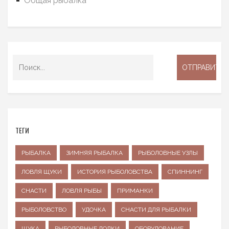
Общая рыбалка
ТЕГИ
РЫБАЛКА
ЗИМНЯЯ РЫБАЛКА
РЫБОЛОВНЫЕ УЗЛЫ
ЛОВЛЯ ЩУКИ
ИСТОРИЯ РЫБОЛОВСТВА
СПИННИНГ
СНАСТИ
ЛОВЛЯ РЫБЫ
ПРИМАНКИ
РЫБОЛОВСТВО
УДОЧКА
СНАСТИ ДЛЯ РЫБАЛКИ
ЩУКА
РЫБОЛОВНЫЕ ЛОДКИ
ОБОРУДОВАНИЕ