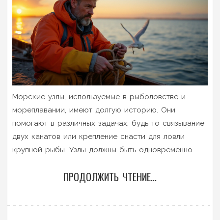
Морские узлы, используемые в рыболовстве и
мореплавании, имеют долгую историю. Они
помогают в различных задачах, будь то связывание
двух канатов или крепление снасти для ловли
крупной рыбы. Узлы должны быть одновременно
надежными и простыми в исполнении, чтобы их
ПРОДОЛЖИТЬ ЧТЕНИЕ...
могли использовать даже новички. В этой статье мы
рассмотрим, почему морские узлы называются
именно так, а также их практическое применение.
Такие узлы могут пригодиться не только на воде, но