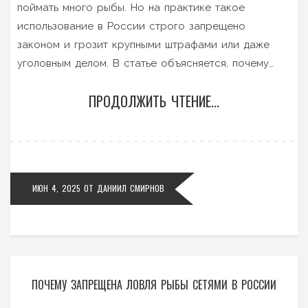
поймать много рыбы. Но на практике такое
использование в России строго запрещено
законом и грозит крупными штрафами или даже
уголовным делом. В статье объясняется, почему
сети опасны для природы, какие законы их
ПРОДОЛЖИТЬ ЧТЕНИЕ...
запрещают и что грозит тем, кто решится их
использовать. Приведены интересные факты и
практические советы для тех, кто хочет ловить
рыбу легально и с удовольствием. Узнайте, как
избежать неприятностей и выбрать честный подход
ИЮН 4, 2025
ОТ
ДАНИИЛ СМИРНОВ
к рыбалке.
ПОЧЕМУ ЗАПРЕЩЕНА ЛОВЛЯ РЫБЫ СЕТЯМИ В РОССИИ