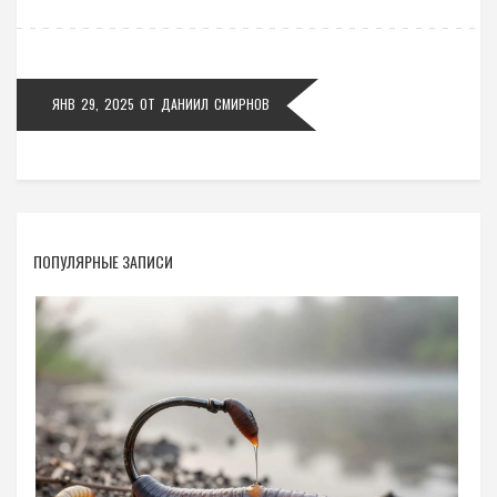
также рассматривает возможные альтернативы и
перспективы развития любительской рыбной ловли
в стране. Проведение рыбалки с соблюдением
ЯНВ 29, 2025
ОТ
ДАНИИЛ СМИРНОВ
закона способствует сохранению экосистем,
позволяя будущим поколениям насладиться
богатством водных ресурсов.
ПОПУЛЯРНЫЕ ЗАПИСИ