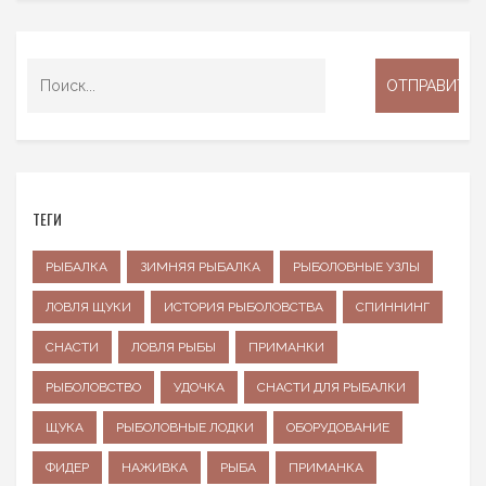
ТЕГИ
РЫБАЛКА
ЗИМНЯЯ РЫБАЛКА
РЫБОЛОВНЫЕ УЗЛЫ
ЛОВЛЯ ЩУКИ
ИСТОРИЯ РЫБОЛОВСТВА
СПИННИНГ
СНАСТИ
ЛОВЛЯ РЫБЫ
ПРИМАНКИ
РЫБОЛОВСТВО
УДОЧКА
СНАСТИ ДЛЯ РЫБАЛКИ
ЩУКА
РЫБОЛОВНЫЕ ЛОДКИ
ОБОРУДОВАНИЕ
ФИДЕР
НАЖИВКА
РЫБА
ПРИМАНКА