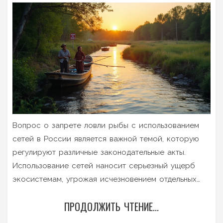
Вопрос о запрете ловли рыбы с использованием
сетей в России является важной темой, которую
регулируют различные законодательные акты.
Использование сетей наносит серьезный ущерб
экосистемам, угрожая исчезновением отдельных
видов рыб и нарушением естественного баланса.
ПРОДОЛЖИТЬ ЧТЕНИЕ...
Данная статья объясняет причины запрета сетей,
различные виды сетей и их влияние на природу, а