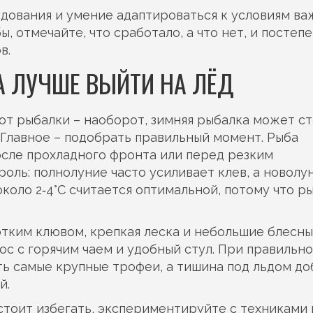
дования и умение адаптироваться к условиям в
, отмечайте, что сработало, а что нет, и постеп
в.
А ЛУЧШЕ ВЫЙТИ НА ЛЁД
от рыбалки – наоборот, зимняя рыбалка может ст
Главное – подобрать правильный момент. Рыба
осле прохладного фронта или перед резким
оль: полнолуние часто усиливает клев, а новолу
коло 2‑4°C считается оптимальной, потому что р
отким клювом, крепкая леска и небольшие блесны
ос с горячим чаем и удобный стул. При правильн
ь самые крупные трофеи, а тишина под льдом до
й.
 стоит избегать, экспериментируйте с техниками 