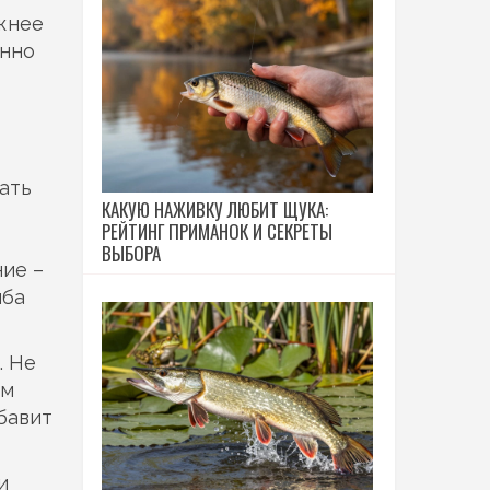
ажнее
енно
ать
КАКУЮ НАЖИВКУ ЛЮБИТ ЩУКА:
РЕЙТИНГ ПРИМАНОК И СЕКРЕТЫ
ВЫБОРА
ние –
ыба
. Не
ом
бавит
и