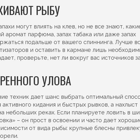
ЛКИВАЮТ РЫБУ
ахи могут влиять на клев, но не все знают, каки
й аромат парфюма, запах табака или даже запах
ержаться подальше от вашего спиннинга. Лучше в
тизаторов и оставить в кармане лишь необходим
адает, проверьте, нет ли вокруг вас источников з
ЕРЕННОГО УЛОВА
зие техник дает шанс выбрать оптимальный спосо
 активного кидания и быстрых рывков, а нахлыст
на небольших реках. Если планируете ловить в ш
вка» – он прост в освоении и часто дает хороши
висимости от вида рыбы: крупные блесны привлек
орели.