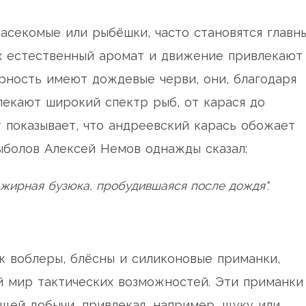
насекомые или рыбёшки, часто становятся главн
их естественный аромат и движение привлекают
рность имеют дождевые черви, они, благодаря
лекают широкий спектр рыб, от карася до
т показывает, что андреевский карась обожает
ыболов Алексей Немов однажды сказал:
 жирная бузюка, пробудившаяся после дождя".
к воблеры, блёсны и силиконовые приманки,
 мир тактических возможностей. Эти приманки
щей добычи, привлекая, например, щуку или