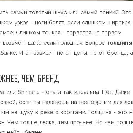
пить самый толстый шнур или самый тонкий. Это
шком узкая - ноги болят, если слишком широкая 
самое. Слишком тонкая - порвется на первом
е возьмет, даже если голодная. Вопрос
толщины
балке. И он зависит не от цены, не от бренда, а
ЖНЕЕ, ЧЕМ БРЕНД
a или Shimano - она и так идеальна. Нет. Даже
езной, если ты наденешь на нее 0,30 мм для ло
2 мм на щуку в реке с корягами. Толщина - это н
н. Чем толще леска, тем прочнее. Но чем толще
о найти баланс.