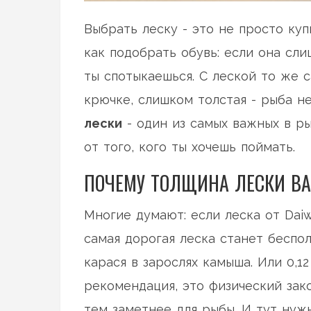
Выбрать леску - это не просто ку
как подобрать обувь: если она сли
ты спотыкаешься. С леской то же 
крючке, слишком толстая - рыба н
лески
- один из самых важных в ры
от того, кого ты хочешь поймать.
ПОЧЕМУ ТОЛЩИНА ЛЕСКИ ВА
Многие думают: если леска от Daiw
самая дорогая леска станет беспол
карася в зарослях камыша. Или 0,1
рекомендация, это физический зако
тем заметнее для рыбы. И тут нужн