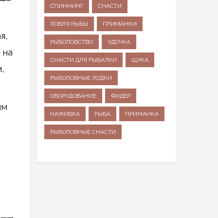
СПИННИНГ
СНАСТИ
ЛОВЛЯ РЫБЫ
ПРИМАНКИ
я,
РЫБОЛОВСТВО
УДОЧКА
 на
СНАСТИ ДЛЯ РЫБАЛКИ
ЩУКА
,
РЫБОЛОВНЫЕ ЛОДКИ
ОБОРУДОВАНИЕ
ФИДЕР
мм
НАЖИВКА
РЫБА
ПРИМАНКА
РЫБОЛОВНЫЕ СНАСТИ