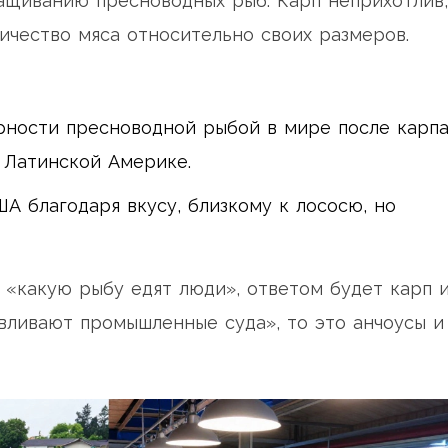
ащиванию пресноводных рыб. Карп неприхотлив,
ичество мяса относительно своих размеров.
рности пресноводной рыбой в мире после карпа
 Латинской Америке.
А благодаря вкусу, близкому к лососю, но
т «какую рыбу едят люди», ответом будет карп 
авливают промышленные суда», то это анчоусы и