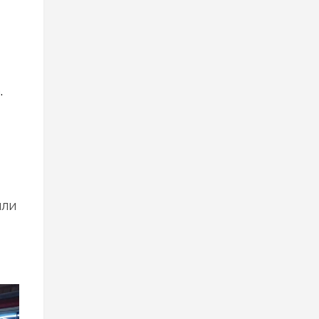
.
или