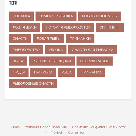
ТЕГИ
РЫБАЛКА
ЗИМНЯЯ РЫБАЛКА
РЫБОЛОВНЫЕ УЗЛЫ
ЛОВЛЯ ЩУКИ
ИСТОРИЯ РЫБОЛОВСТВА
СПИННИНГ
СНАСТИ
ЛОВЛЯ РЫБЫ
ПРИМАНКИ
РЫБОЛОВСТВО
УДОЧКА
СНАСТИ ДЛЯ РЫБАЛКИ
ЩУКА
РЫБОЛОВНЫЕ ЛОДКИ
ОБОРУДОВАНИЕ
ФИДЕР
НАЖИВКА
РЫБА
ПРИМАНКА
РЫБОЛОВНЫЕ СНАСТИ
О нас
Условия использования
Политика конфиденциальности
ФЗ-152
Связаться