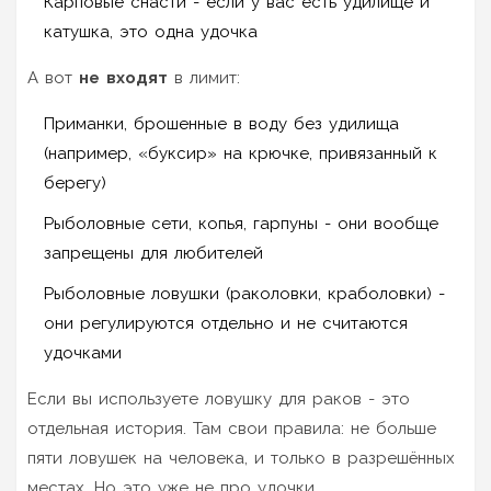
Карповые снасти - если у вас есть удилище и
катушка, это одна удочка
А вот
не входят
в лимит:
Приманки, брошенные в воду без удилища
(например, «буксир» на крючке, привязанный к
берегу)
Рыболовные сети, копья, гарпуны - они вообще
запрещены для любителей
Рыболовные ловушки (раколовки, краболовки) -
они регулируются отдельно и не считаются
удочками
Если вы используете ловушку для раков - это
отдельная история. Там свои правила: не больше
пяти ловушек на человека, и только в разрешённых
местах. Но это уже не про удочки.