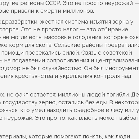
 другие регионы СССР.
Это не просто неурожай —
рые привели к смерти миллионов.
одразвёрстки
,
жёсткая система изъятия зерна у
кспорта
. Это не просто налог — это отбирание
 не могли есть.
массовые голодания
,
которые охв
аже корм для скота
. Сельские районы превратили
ь помощи пресекались силой.
Связь с
советской
сь на подавлении сопротивления и централизова
одомор не был случайностью. Он был инструмент
ения крестьянства и укрепления контроля над
х, но факт остаётся: миллионы людей погибли. Де
ь государству зерно, остались без еды. В некотор
ячься, кто умел находить съедобное в лесу или у
о неурожай. Это про то, как власть может выбрат
атериалы, которые помогают понять, как люди