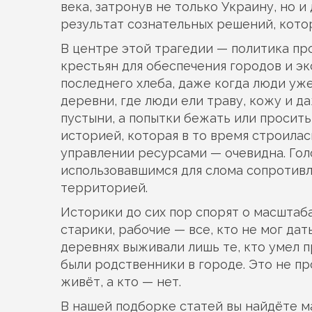
века, затронув не только Украину, но и
результат сознательных решений, кото
В центре этой трагедии —
политика пр
крестьян для обеспечения городов и э
последнего хлеба, даже когда люди уже
деревни, где люди ели траву, кожу и д
пустыни, а попытки бежать или просит
историей
,
которая в то время строила
управлении ресурсами
— очевидна. Гол
использовавшимся для слома сопротивл
территорией.
Историки до сих пор спорят о масштаба
старики, рабочие — все, кто не мог дат
деревнях выживали лишь те, кто умел пр
были родственники в городе. Это не пр
живёт, а кто — нет.
В нашей подборке статей вы найдёте м