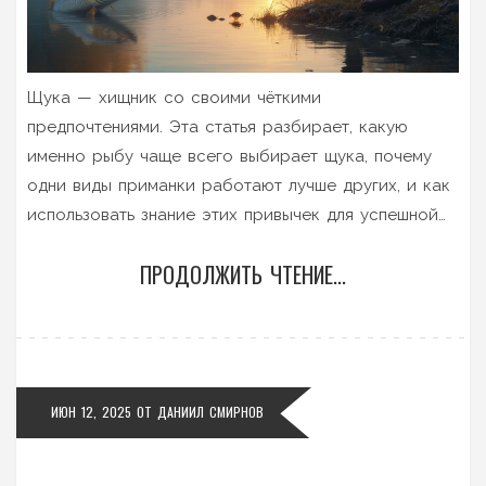
Щука — хищник со своими чёткими
предпочтениями. Эта статья разбирает, какую
именно рыбу чаще всего выбирает щука, почему
одни виды приманки работают лучше других, и как
использовать знание этих привычек для успешной
ловли. Прочитаешь — и узнаешь, стоит ли тратить
ПРОДОЛЖИТЬ ЧТЕНИЕ...
время на плотву или лучше отправиться за окунем.
А ещё поделюсь парой реальных советов о том,
как использовать особые повадки щуки в свою
пользу.
ИЮН 12, 2025
ОТ
ДАНИИЛ СМИРНОВ