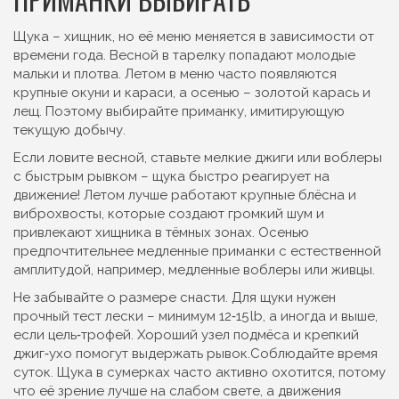
Щука – хищник, но её меню меняется в зависимости от
времени года. Весной в тарелку попадают молодые
мальки и плотва. Летом в меню часто появляются
крупные окуни и караси, а осенью – золотой карась и
лещ. Поэтому выбирайте приманку, имитирующую
текущую добычу.
Если ловите весной, ставьте мелкие джиги или воблеры
с быстрым рывком – щука быстро реагирует на
движение! Летом лучше работают крупные блёсна и
виброхвосты, которые создают громкий шум и
привлекают хищника в тёмных зонах. Осенью
предпочтительнее медленные приманки с естественной
амплитудой, например, медленные воблеры или живцы.
Не забывайте о размере снасти. Для щуки нужен
прочный тест лески – минимум 12‑15 lb, а иногда и выше,
если цель‑трофей. Хороший узел подмёса и крепкий
джиг‑ухо помогут выдержать рывок.Соблюдайте время
суток. Щука в сумерках часто активно охотится, потому
что её зрение лучше на слабом свете, а движения