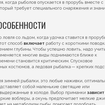
я, когда рыболов опускается в прорубь вместе с
оторый требует специального снаряжения и знани
 ОСОБЕННОСТИ
о ловля со льдом, когда удочка ставится в проруб
Этот способ
включает
работу с короткими поводк
нием глубины. Чтобы успешно ловить, надо учит
зменяется: многие виды поднимаются ближе к
 времени становится критическим. Спусковое
ых костюмов, а ледовая рыбалка — крепких подс
ля зимней рыбалки
,
это любые наживки, оптимал
редставляет собой маленькие светящие или
 выдержанные в холоде. Выбор приманки
зависит
яркие воблеры, а окунь предпочитает мелкие джи
ияет на метаболизм рыбы, помогает подобрать