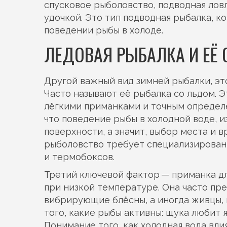
спусковое рыболовство
,
подводная ловл
удочкой
. Это тип
подводная рыбалка
, к
поведении рыбы в холоде.
ЛЕДОВАЯ РЫБАЛКА И ЕЁ
Другой важный
вид зимней рыбалки
,
эт
Часто называют её
рыбалка со льдом
. 
лёгкими приманками и точным определе
что
поведение рыбы в холодной воде
,
и
поверхности
, а значит, выбор места и
рыболовство требует специализированн
и термобоксов.
Третий ключевой фактор —
приманка д
при низкой температуре
. Она часто п
вибрирующие блёсны, а иногда живцы,
того, какие рыбы активны: щука любит 
Понимание того, как холодная вода вл