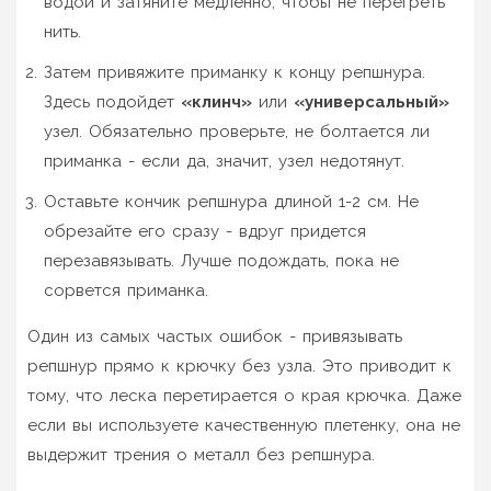
водой и затяните медленно, чтобы не перегреть
нить.
Затем привяжите приманку к концу репшнурa.
Здесь подойдет
«клинч»
или
«универсальный»
узел. Обязательно проверьте, не болтается ли
приманка - если да, значит, узел недотянут.
Оставьте кончик репшнурa длиной 1-2 см. Не
обрезайте его сразу - вдруг придется
перезавязывать. Лучше подождать, пока не
сорвется приманка.
Один из самых частых ошибок - привязывать
репшнур прямо к крючку без узла. Это приводит к
тому, что леска перетирается о края крючка. Даже
если вы используете качественную плетенку, она не
выдержит трения о металл без репшнурa.