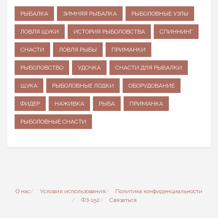
РЫБАЛКА
ЗИМНЯЯ РЫБАЛКА
РЫБОЛОВНЫЕ УЗЛЫ
ЛОВЛЯ ЩУКИ
ИСТОРИЯ РЫБОЛОВСТВА
СПИННИНГ
СНАСТИ
ЛОВЛЯ РЫБЫ
ПРИМАНКИ
РЫБОЛОВСТВО
УДОЧКА
СНАСТИ ДЛЯ РЫБАЛКИ
ЩУКА
РЫБОЛОВНЫЕ ЛОДКИ
ОБОРУДОВАНИЕ
ФИДЕР
НАЖИВКА
РЫБА
ПРИМАНКА
РЫБОЛОВНЫЕ СНАСТИ
О нас
Условия использования
Политика конфиденциальности
ФЗ-152
Связаться