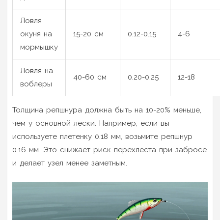
Ловля
окуня на
15-20 см
0.12-0.15
4-6
мормышку
Ловля на
40-60 см
0.20-0.25
12-18
воблеры
Толщина репшнурa должна быть на 10-20% меньше,
чем у основной лески. Например, если вы
используете плетенку 0.18 мм, возьмите репшнур
0.16 мм. Это снижает риск перехлеста при забросе
и делает узел менее заметным.