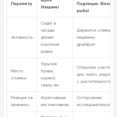
Параметр
Подлещик (Белая
(Хищник)
рыба)
Сидит в
засаде,
Держится стаями,
Активность
делает
медленно
короткие
дрейфует
рывки
Укрытия
Открытые участки
Место
(трава,
дна, плато, рядом
стоянки
коряги),
с растительностью
свалы ям
Реакция на
Агрессивная,
Осторожная,
приманку
инстинктивная
исследовательская