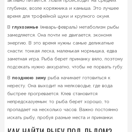
активно питается. Ловля происходит на средних
глубинах, возле коряжника и камыша. Это лучшее
время для трофейной щуки и крупного окуня.
В
глухозимье
(январь-февраль) метаболизм рыбы
замедляется. Она почти не двигается, экономя
энергию. В это время нужны самые деликатные
снасти: тонкая леска, маленькая мормышка, едва
заметная игра. Рыба берет приманку вяло, поэтому
подсекать нужно аккуратно, чтобы не порвать губу.
В
позднюю зиму
рыба начинает готовиться к
нересту. Она выходит на мелководье, где вода
быстрее прогревается. Клев становится
непредсказуемым: то рыба берет хорошо, то
пропадает на несколько часов. Важно постоянно
искать рыбу, пробуя разные места и приманки.
КАК НАЙТИ РЫБУ ПОД ЛЬДОМ?