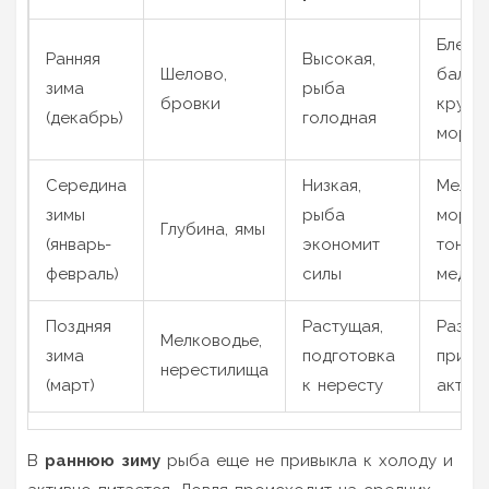
Блесны
Ранняя
Высокая,
Шелово,
балан
зима
рыба
бровки
крупн
(декабрь)
голодная
морм
Середина
Низкая,
Мелки
зимы
рыба
мормы
Глубина, ямы
(январь-
экономит
тонкие
февраль)
силы
медле
Поздняя
Растущая,
Разно
Мелководье,
зима
подготовка
прима
нерестилища
(март)
к нересту
актив
В
раннюю зиму
рыба еще не привыкла к холоду и