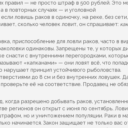
их правил — не просто штраф в 500 рублей. Это 
а в повторных случаях — и уголовной
если ловишь раков в одиночку, на реке, без сети,
шивает, сколько человек ловит, он спрашивает:
как
овка
,
приспособление для ловли раков, часто в ви
 раколовки одинаковы. Запрещены те, у которых 
кже снасти с внутренними перегородками, которы
азывают «капканами» — они ловят всё, что попадё
о нарушает принцип устойчивого рыболовства.
тверстиями до 8 см и без внутренних ловушек. 
 проверьте её на соответствие. Продавец не обя
д, когда разрешено добывать раков, установлен
тве регионов он открыт с июня по сентябрь. Лови
штрафом, но и уничтожением популяции. Раки в м
лько начинается. Закон защищает не только вас о