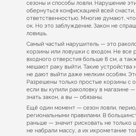
сезоны и способы ловли. Нарушение эт
обернуться конфискацией всей снасти, 
ответственностью. Многие думают, что 
ок. Но это заблуждение. Закон не спра
ловишь.
Самый частый нарушитель — это
ракол
корзины или ловушки с входом
. Не все
входного отверстия больше 8 см, а та
мешают раку выйти. Такие устройства н
не дают выйти даже мелким особям. Эт
Разрешены только простые корзины с о
если вы купили раколовку в магазине —
знать закон, а вы — обязаны.
Ещё один момент —
сезон ловли
,
перио
региональными правилами
. В большинс
раньше — значит рисковать не только 
не набрали массу, а их икрометание то