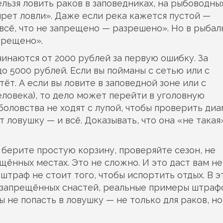
ельзя ловить раков в заповедниках, на рыбоводны
апрет ловли». Даже если река кажется пустой —
всё, что не запрещено — разрешено». Но в рыбал
прещено».
инаются от 2000 рублей за первую ошибку. За
о 5000 рублей. Если вы пойманы с сетью или с
т. А если вы ловите в заповедной зоне или с
еловека), то дело может перейти в уголовную
боловства не ходят с лупой, чтобы проверить ди
т ловушку — и всё. Доказывать, что она «не такая
 берите простую корзину, проверяйте сезон, не
щённых местах. Это не сложно. И это даст вам не
 штраф не стоит того, чтобы испортить отдых. В 
 запрещённых снастей, реальные примеры штрафо
 не попасть в ловушку — не только для раков, но