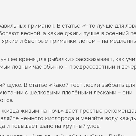
равильных приманок. В статье «Что лучше для лов
ботают весной, а какие джиги лучше в осенний п
а яркие и быстрые приманки, летом – на медленн
Лучшее время для рыбалки» рассказывает, как уч
амый ловный час обычно – предрассветный и вече
й щуке. В статье «Какой тест лески выбрать для
 сочетании с шёлковыми плетёными лесками – они
ются.
ь живца живым на ночь» дает простые рекоменда
авляйте немного кислорода и меняйте воду кажды
ца и повышает шанс на крупный улов.