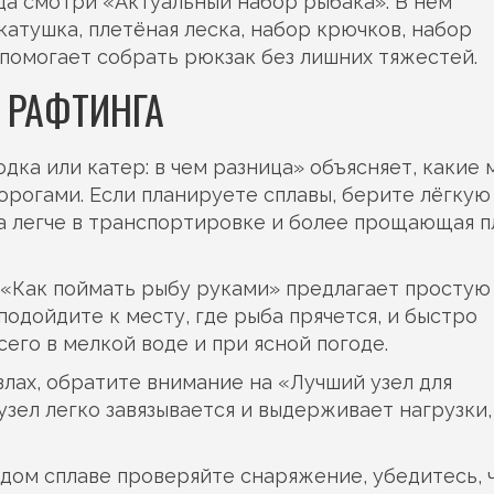
ода смотри «Актуальный набор рыбака». В нём
катушка, плетёная леска, набор крючков, набор
 помогает собрать рюкзак без лишних тяжестей.
 РАФТИНГА
дка или катер: в чем разница» объясняет, какие
 порогами. Если планируете сплавы, берите лёгкую
а легче в транспортировке и более прощающая п
, «Как поймать рыбу руками» предлагает простую
 подойдите к месту, где рыба прячется, и быстро
сего в мелкой воде и при ясной погоде.
злах, обратите внимание на «Лучший узел для
зел легко завязывается и выдерживает нагрузки,
ждом сплаве проверяйте снаряжение, убедитесь, 