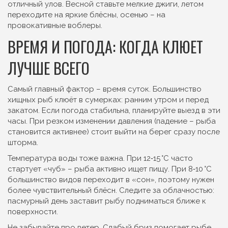
отличный улов. Весной ставьте мелкие джиги, летом
переходите на яркие блёсны, осенью – на
провокативные воблеры.
ВРЕМЯ И ПОГОДА: КОГДА КЛЮЕТ
ЛУЧШЕ ВСЕГО
Самый главный фактор – время суток. Большинство
хищных рыб клюёт в сумерках: ранним утром и перед
закатом. Если погода стабильна, планируйте выезд в эти
часы. При резком изменении давления (падение – рыба
становится активнее) стоит выйти на берег сразу после
шторма.
Температура воды тоже важна. При 12‑15 °C часто
стартует «чуб» – рыба активно ищет пищу. При 8‑10 °C
большинство видов переходит в «сон», поэтому нужен
более чувствительный блёсн. Следите за облачностью:
пасмурный день заставит рыбу подниматься ближе к
поверхности.
Не забывайте про ветер. Слабый бриз помогает рыбе