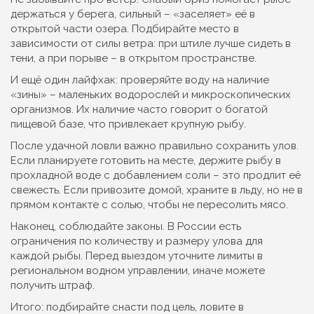
держаться у берега, сильный – «заселяет» её в
открытой части озера. Подбирайте место в
зависимости от силы ветра: при штиле лучше сидеть в
тени, а при порыве – в открытом пространстве.
И ещё один лайфхак: проверяйте воду на наличие
«зины» – маленьких водорослей и микроскопических
организмов. Их наличие часто говорит о богатой
пищевой базе, что привлекает крупную рыбу.
После удачной ловли важно правильно сохранить улов.
Если планируете готовить на месте, держите рыбу в
прохладной воде с добавлением соли – это продлит её
свежесть. Если привозите домой, храните в льду, но не в
прямом контакте с солью, чтобы не пересолить мясо.
Наконец, соблюдайте законы. В России есть
ограничения по количеству и размеру улова для
каждой рыбы. Перед выездом уточните лимиты в
региональном водном управлении, иначе можете
получить штраф.
Итого: подбирайте снасти под цель, ловите в