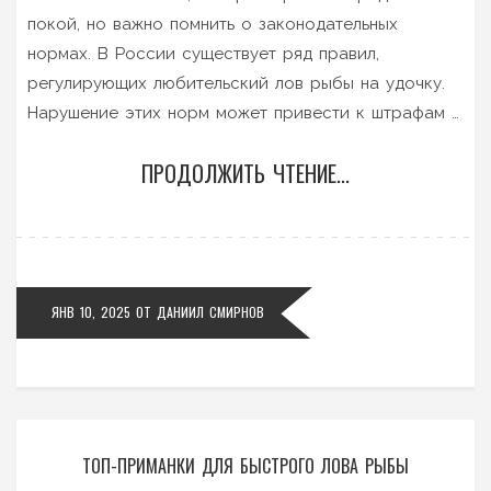
покой, но важно помнить о законодательных
нормах. В России существует ряд правил,
регулирующих любительский лов рыбы на удочку.
Нарушение этих норм может привести к штрафам и
даже запретам. Статья подробно расскажет о том,
ПРОДОЛЖИТЬ ЧТЕНИЕ...
как можно рыбачить законно и при этом получать
от процесса максимальное удовольствие.
ЯНВ 10, 2025
ОТ
ДАНИИЛ СМИРНОВ
ТОП-ПРИМАНКИ ДЛЯ БЫСТРОГО ЛОВА РЫБЫ