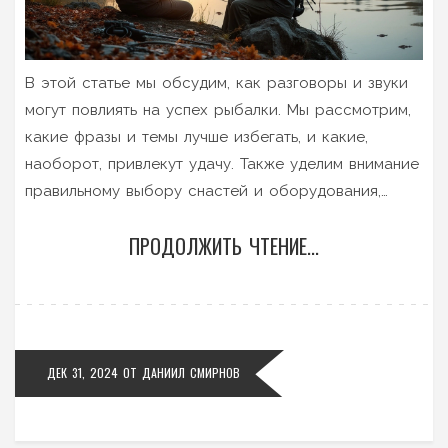
В этой статье мы обсудим, как разговоры и звуки
могут повлиять на успех рыбалки. Мы рассмотрим,
какие фразы и темы лучше избегать, и какие,
наоборот, привлекут удачу. Также уделим внимание
правильному выбору снастей и оборудования,
чтобы обеспечить максимальную эффективность на
ПРОДОЛЖИТЬ ЧТЕНИЕ...
рыбалке. Узнаем, как можно использовать этикет и
уважение к природе для успешной ловли.
ДЕК 31, 2024
ОТ
ДАНИИЛ СМИРНОВ