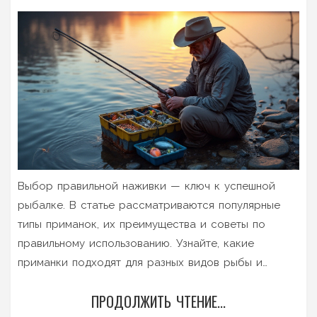
Выбор правильной наживки — ключ к успешной
рыбалке. В статье рассматриваются популярные
типы приманок, их преимущества и советы по
правильному использованию. Узнайте, какие
приманки подходят для разных видов рыбы и
времени года. Также представлены интересные
ПРОДОЛЖИТЬ ЧТЕНИЕ...
факты о рыболовных хитростях и эффективных